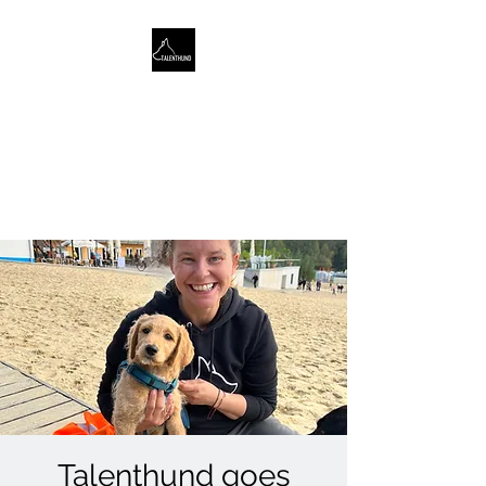
TALENTHUND
STÄRKENORIENTIERTES
HUNDETRAINING
Talenthund goes