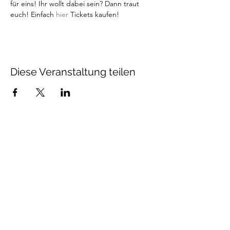
für eins! Ihr wollt dabei sein? Dann traut 
euch! Einfach 
hier
 Tickets kaufen! 
Diese Veranstaltung teilen
Talenthund
Stärkenorientiertes
Hundetraining
Newsletter