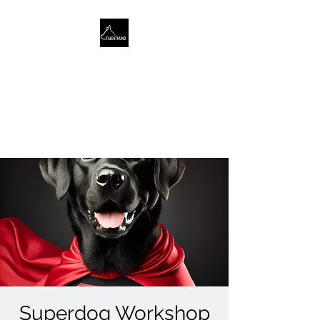
TALENTHUND
STÄRKENORIENTIERTES
HUNDETRAINING
Superdog Workshop