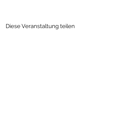
Diese Veranstaltung teilen
Talenthund
Stärkenorientiertes
Hundetraining
Newsletter
Absenden