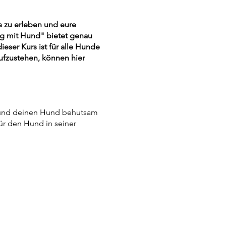
 zu erleben und eure
ing mit Hund" bietet genau
eser Kurs ist für alle Hunde
aufzustehen, können hier
h und deinen Hund behutsam
für den Hund in seiner
en Körpertraining
aß dabei!
hst.