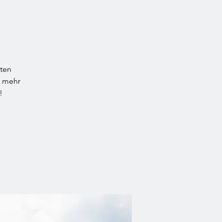
bten
l mehr
!