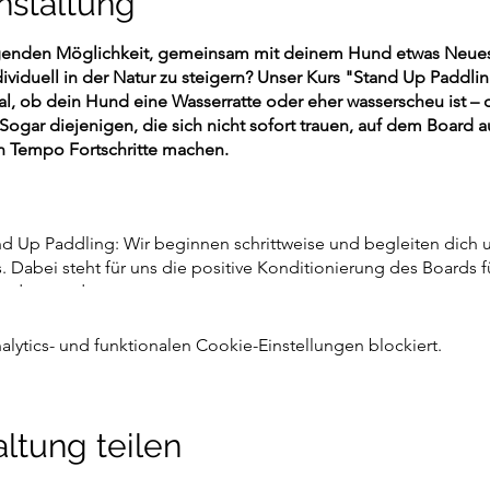
nstaltung
egenden Möglichkeit, gemeinsam mit deinem Hund etwas Neues
dividuell in der Natur zu steigern? Unser Kurs "Stand Up Paddl
l, ob dein Hund eine Wasserratte oder eher wasserscheu ist – di
 Sogar diejenigen, die sich nicht sofort trauen, auf dem Board 
n Tempo Fortschritte machen.
and Up Paddling: Wir beginnen schrittweise und begleiten dic
. Dabei steht für uns die positive Konditionierung des Boards 
ordergrund
turtraining: Dein Hund und du werden von diesem ganzheitlich
eren, während ihr eure Balance und Muskulatur stärkt.
ytics- und funktionalen Cookie-Einstellungen blockiert.
r: Entdecke die Natur aus einer neuen Perspektive und habt Sp
gnet? Dieser Kurs ist perfekt für dich, wenn:
ltung teilen
den Freizeitaktivität für die Frühlings- und Sommermonate suc
er mit deinem Hund erleben möchtest.