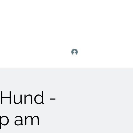
Anmelden
 Hund -
p am