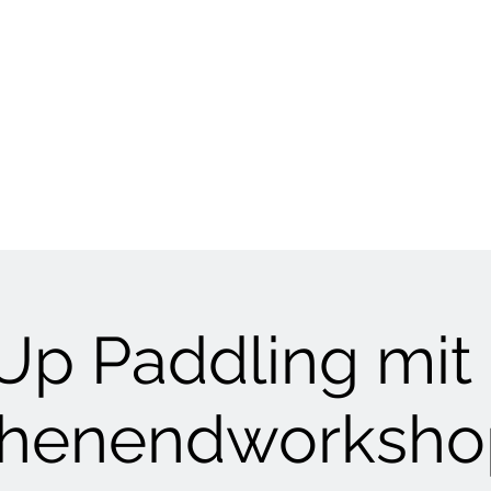
HUNDETRAINING
Welpen & Junghunde
Mantrailing
Mehr
Up Paddling mit
henendworksho