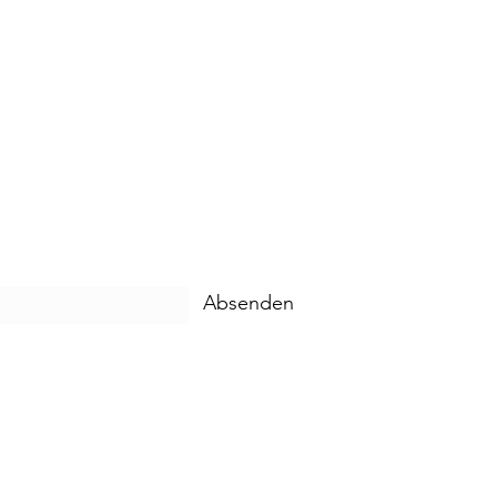
lich zu betätigen.
e er ohne Angst auf das
cher auf dem Board bewegst
ste für dich oder deinen
d jeder Rasse.
Absenden
 gemeinsames Abendessen um