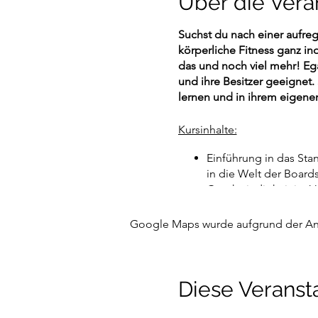
Über die Vera
Suchst du nach einer aufr
körperliche Fitness ganz in
das und noch viel mehr! Ega
und ihre Besitzer geeignet.
lernen und in ihrem eigene
Kursinhalte:
Einführung in das St
in die Welt der Boards
Geschwindigkeit im V
Balance- und Muskula
gleichermaßen profiti
Google Maps wurde aufgrund der Anal
Abenteuer in der Natu
Für wen ist dieser Kurs geei
Diese Veransta
Du nach einer spannen
Du Spaß und Abenteu