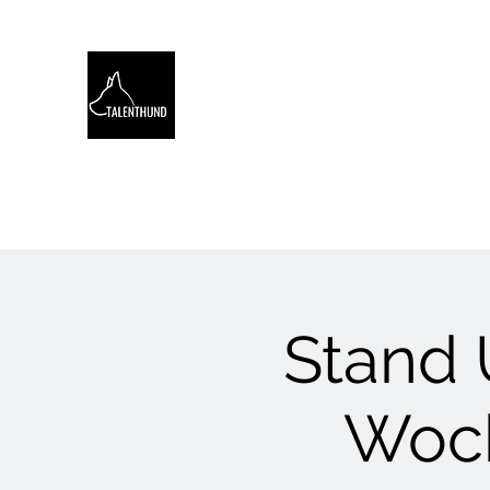
TALENTHUND
STÄRKENORIENTIERTES 
Hello
Stärkentest für Hunde
Training
Webinare
Stand 
Woc