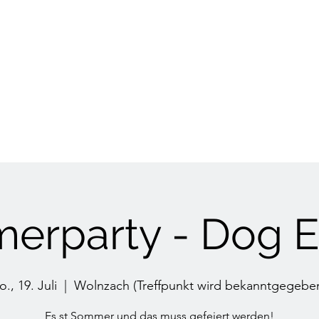
HUNDETRAINING
Welpen & Junghunde
Mantrailing
Mehr
rparty - Dog E
o., 19. Juli
  |  
Wolnzach (Treffpunkt wird bekanntgegebe
Es st Sommer und das muss gefeiert werden!