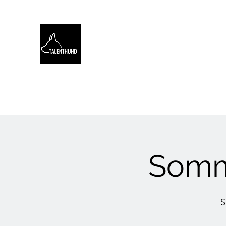
TALENTHUND
STÄRKENORIENTIERTES 
Hello
Stärkentest für Hunde
Training
Webinare
Somme
S