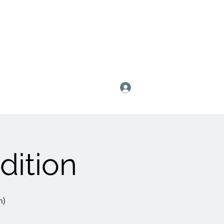
Anmelden
dition
n)