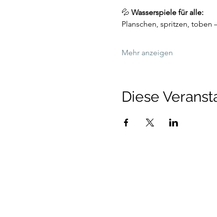
💦 
Wasserspiele für alle:
Planschen, spritzen, toben 
Mehr anzeigen
Diese Veransta
Talenthund
Stärkenorientiertes Hun