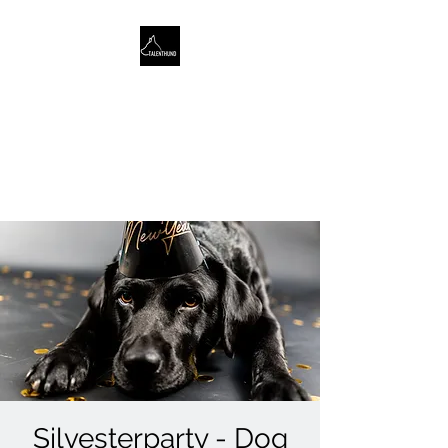
TALENTHUND
STÄRKENORIENTIERTES
HUNDETRAINING
Silvesterparty - Dog