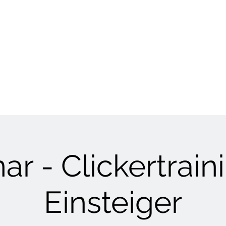
HUNDETRAINING
Welpen & Junghunde
Mantrailing
Mehr
r - Clickertrain
Einsteiger