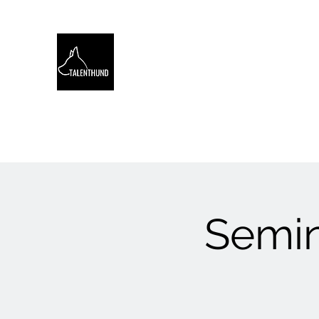
TALENTHUND
STÄRKENORIENTIERTES 
Hello
Stärkentest für Hunde
Training
Webinare
Semina