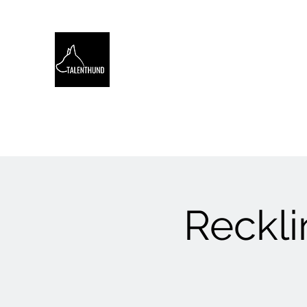
TALENTHUND
STÄRKENORIENTIERTES 
Hello
Stärkentest für Hunde
Training
Webinare
Reckli