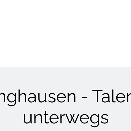
HUNDETRAINING
Welpen & Junghunde
Mantrailing
Mehr
nghausen - Tal
unterwegs