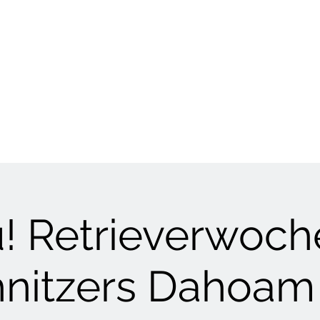
HUNDETRAINING
Welpen & Junghunde
Mantrailing
Mehr
! Retrieverwoch
hnitzers Dahoam