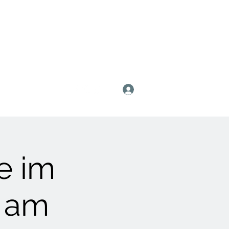
Anmelden
e im
 am