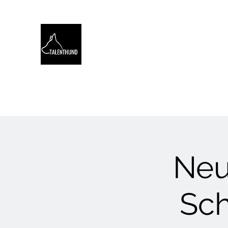
TALENTHUND
STÄRKENORIENTIERTES 
Hello
Stärkentest für Hunde
Training
Webinare
Neu
Sc