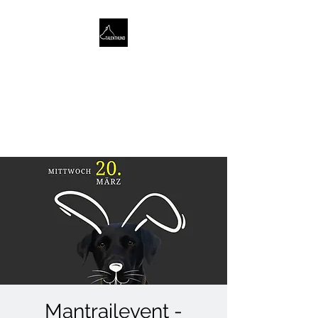
TALENTHUND
STÄRKENORIENTIERTES
HUNDETRAINING
Mantrailevent -