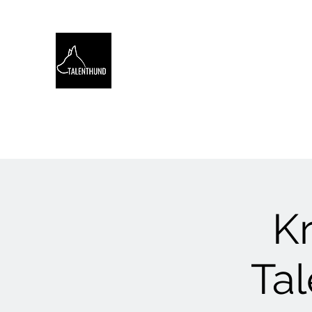
TALENTHUND
STÄRKENORIENTIERTES 
Hello
Stärkentest für Hunde
Training
Webinare
Kr
Ta