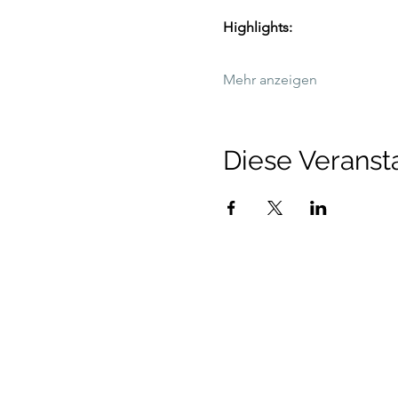
Highlights:
Mehr anzeigen
Diese Veransta
Talenthund
Stärkenorientiertes Hun
Standorte: