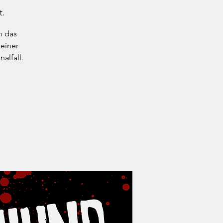
t.
m das
einer
alfall.