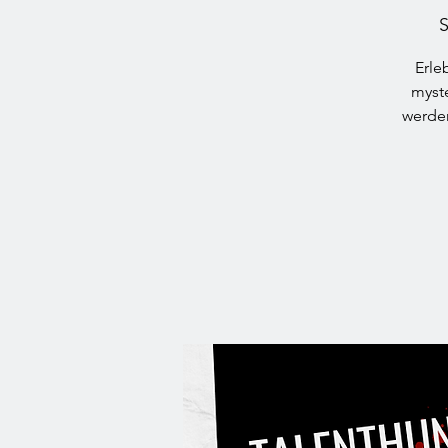
S
Erle
myst
werden