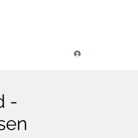
Anmelden
d -
sen