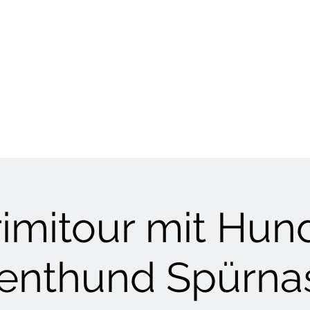
HUNDETRAINING
Welpen & Junghunde
Mantrailing
Mehr
imitour mit Hun
lenthund Spürna