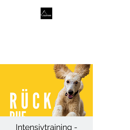
TALENTHUND
STÄRKENORIENTIERTES
HUNDETRAINING
Intensivtraining -