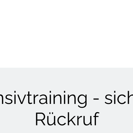
HUNDETRAINING
Welpen & Junghunde
Mantrailing
Mehr
nsivtraining - sic
Rückruf