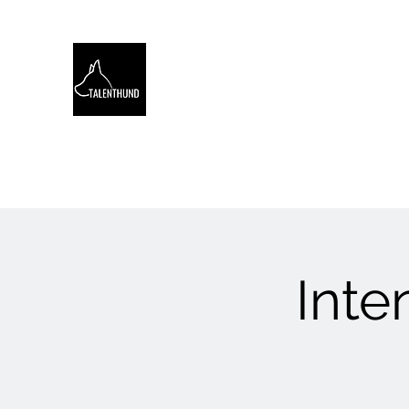
TALENTHUND
STÄRKENORIENTIERTES 
Hello
Stärkentest für Hunde
Training
Webinare
Inte