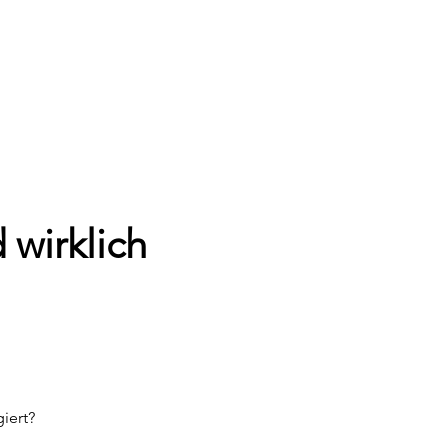
wirklich 
iert?