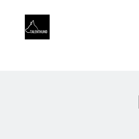
TALENTHUND
STÄRKENORIENTIERTES 
Hello
Stärkentest für Hunde
Training
Webinare