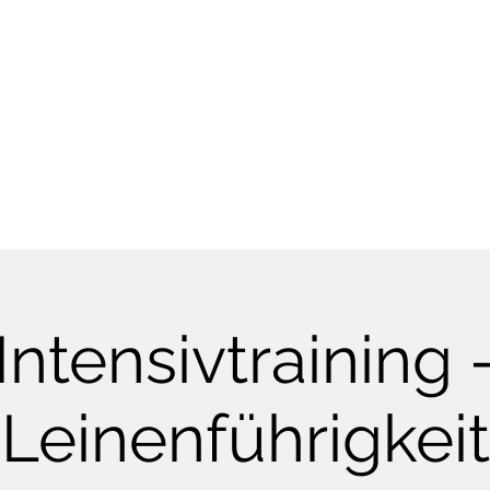
HUNDETRAINING
Welpen & Junghunde
Mantrailing
Mehr
Intensivtraining 
Leinenführigkeit