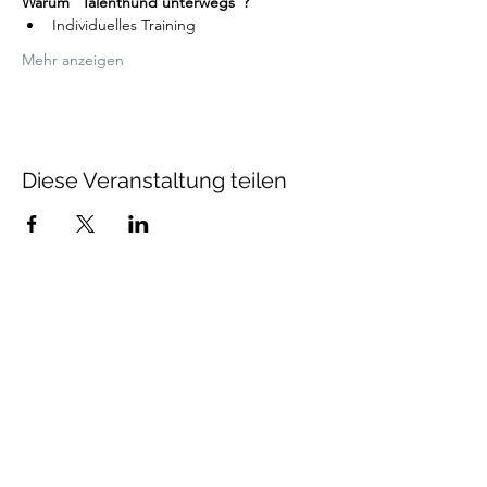
Warum "Talenthund unterwegs"?
Individuelles Training 
Mehr anzeigen
Diese Veranstaltung teilen
Talenthund
Stärkenorientiertes
Hundetraining
Newsletter