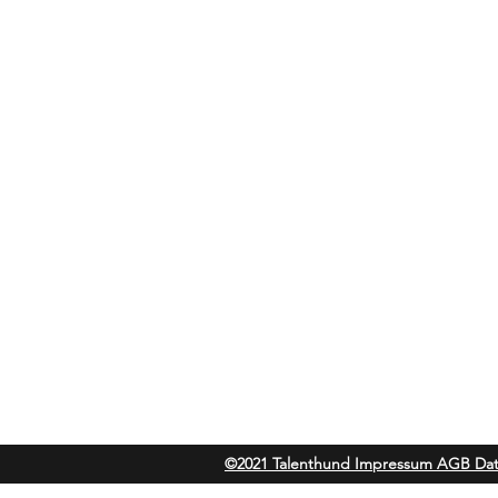
Talenthund
Stärkenorientiertes Hun
Standorte:
Au i.d. Hallertau, Wolnzach, Pfaffen
Laden & Beratung Frauenstr. 34 852
Seminarraum Preysingstr. 51 852
mail@talenthund.de
+49 (0) 151 51935853
©2021 Talenthund Impressum AGB Dat