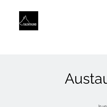
TALENTHUND
STÄRKENORIENTIERTES 
Hello
Stärkentest für Hunde
Training
Webinare
Austa
In u