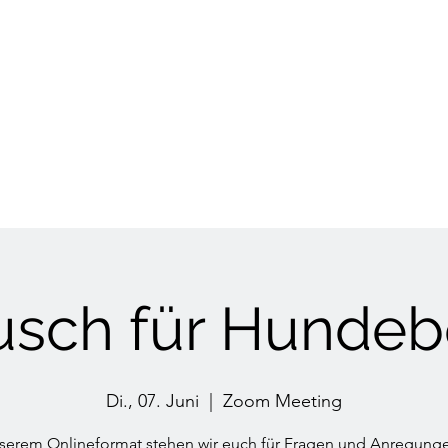
HUNDETRAINING
Welpen & Junghunde
Mantrailing
Mehr
usch für Hundebe
Di., 07. Juni
  |  
Zoom Meeting
nserem Onlineformat stehen wir euch für Fragen und Anregunge