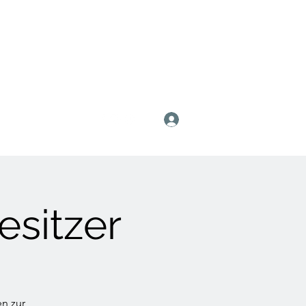
Anmelden
sitzer
n zur