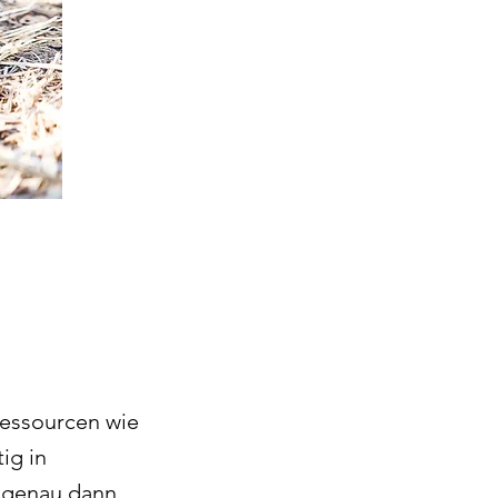
Ressourcen wie
ig in
 genau dann,