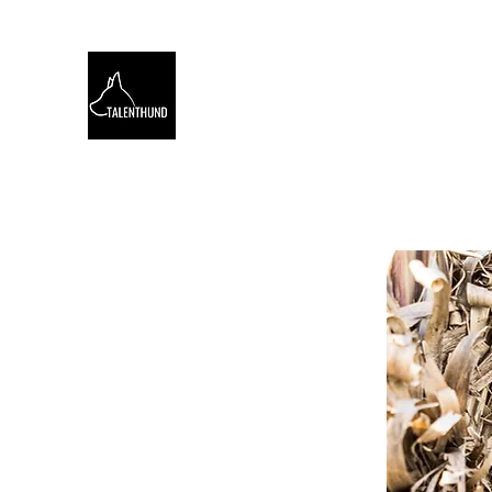
TALENTHUND
STÄRKENORIENTIERTES 
Hello
Stärkentest für Hunde
Training
Webinare