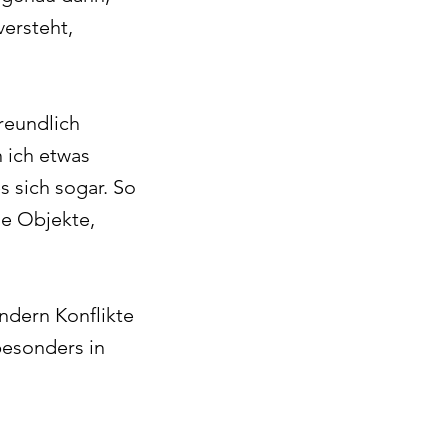
ersteht,
reundlich
n ich etwas
s sich sogar. So
ne Objekte,
indern Konflikte
besonders in