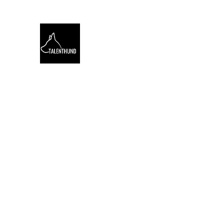
TALENTHUND
STÄRKENORIENTIERTES 
Hello
Stärkentest für Hunde
Training
Webinare