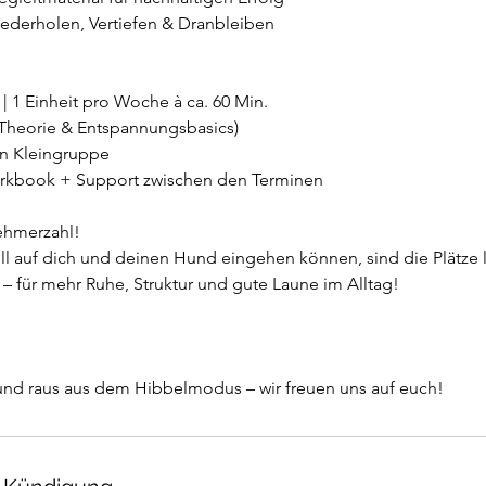
derholen, Vertiefen & Dranbleiben
| 1 Einheit pro Woche à ca. 60 Min.
 (Theorie & Entspannungsbasics)
 in Kleingruppe
rkbook + Support zwischen den Terminen
ehmerzahl!
ll auf dich und deinen Hund eingehen können, sind die Plätze li
o – für mehr Ruhe, Struktur und gute Laune im Alltag!
n und raus aus dem Hibbelmodus – wir freuen uns auf euch!