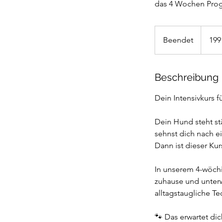
das 4 Wochen Pr
199
Euro
Beendet
B
199
e
e
n
Beschreibung
d
Dein Intensivkurs f
e
t
Dein Hund steht st
sehnst dich nach e
Dann ist dieser Ku
In unserem 4-wöchig
zuhause und unter
alltagstaugliche T
🐾 Das erwartet dic