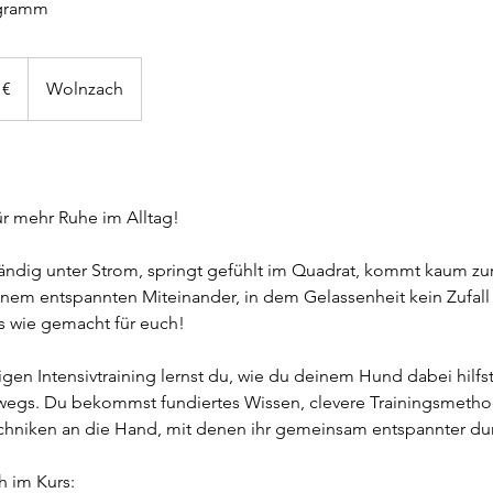
ogramm
 €
Wolnzach
ür mehr Ruhe im Alltag!
ändig unter Strom, springt gefühlt im Quadrat, kommt kaum zu
inem entspannten Miteinander, in dem Gelassenheit kein Zufall 
rs wie gemacht für euch!
en Intensivtraining lernst du, wie du deinem Hund dabei hilfst
wegs. Du bekommst fundiertes Wissen, clevere Trainingsmeth
echniken an die Hand, mit denen ihr gemeinsam entspannter du
h im Kurs: