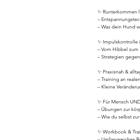
✨ Runterkommen l
– Entspannungstec
– Was dein Hund wi
✨ Impulskontrolle 
– Vom Hibbel zum 
– Strategien gegen
✨ Praxisnah & allta
– Training an reale
– Kleine Veränder
✨ Für Mensch UND
– Übungen zur kör
– Wie du selbst zur
✨ Workbook & Train
– Umfangreiches Be