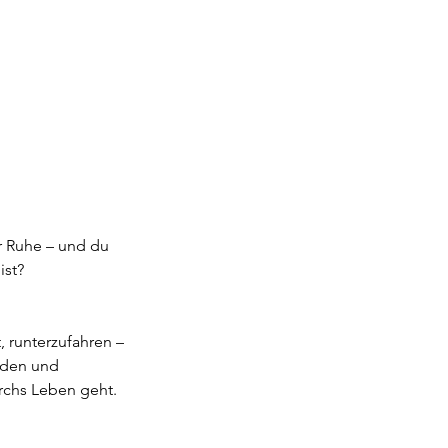
r Ruhe – und du
ist?
, runterzufahren –
oden und
rchs Leben geht.