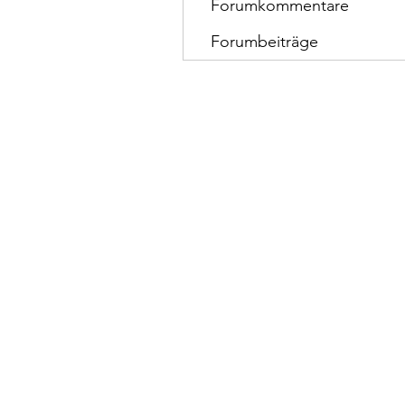
Forumkommentare
Forumbeiträge
Talenthund
Stärkenorientiertes Hun
Standorte:
Au i.d. Hallertau, Wolnzach, Pfaffen
Laden & Beratung Frauenstr. 34 852
Seminarraum Preysingstr. 51 852
mail@talenthund.de