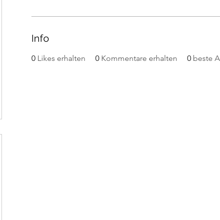
Info
0
Likes erhalten
0
Kommentare erhalten
0
beste 