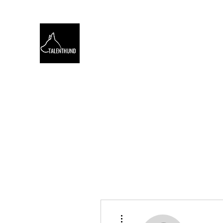
TALENTHUND
STÄRKENORIENTIERTES 
Hello
Stärkentest für Hunde
Training
Webinare
Weitere Optionen