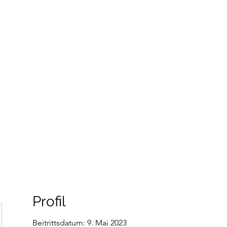
HUNDETRAINING
Welpen & Junghunde
Mantrailing
Mehr
Profil
Beitrittsdatum: 9. Mai 2023