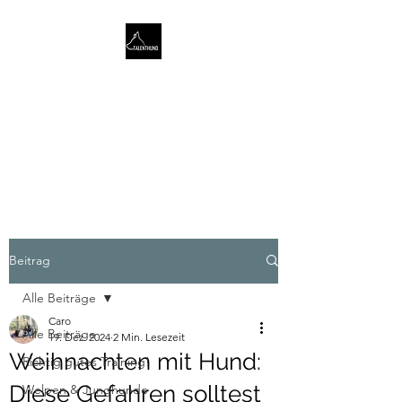
TALENTHUND
STÄRKENORIENTIERTES
HUNDETRAINING
Beitrag
Alle Beiträge
Caro
Alle Beiträge
19. Dez. 2024
2 Min. Lesezeit
Weihnachten mit Hund:
Richtig gutes Training!
Diese Gefahren solltest
Welpen & Junghunde