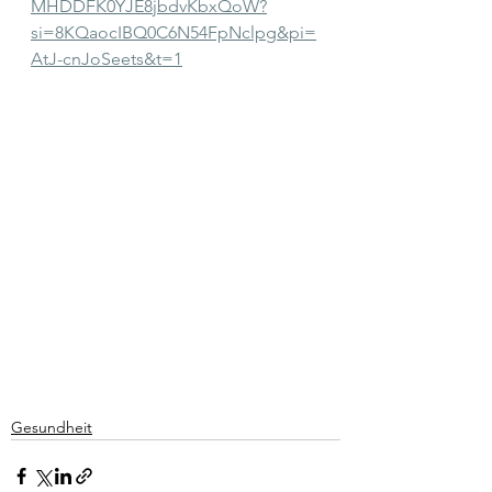
MHDDFK0YJE8jbdvKbxQoW?
si=8KQaocIBQ0C6N54FpNclpg&pi=
AtJ-cnJoSeets&t=1
Gesundheit