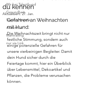
Wir bei Talenthund
du kennen
Gesundheit
Aktualisiert:
27. Jan.
Gefahren an Weihnachten 
Seniorenhunde
mit Hund:
Abenteuer
Die Weihnachtszeit bringt nicht nur 
Mantrailing
festliche Stimmung, sondern auch 
nur via Link
einige potenzielle Gefahren für 
unsere vierbeinigen Begleiter. Damit 
dein Hund sicher durch die 
Feiertage kommt, hier ein Überblick 
über Lebensmittel, Dekoartikel und 
Pflanzen, die Probleme verursachen 
können.