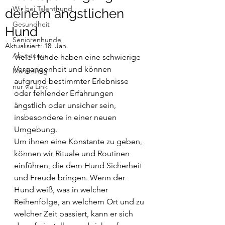
Wir bei Talenthund
deinem ängstlichen
Gesundheit
Hund
Seniorenhunde
Aktualisiert:
18. Jan.
Abenteuer
Viele Hunde haben eine schwierige 
Vergangenheit und können 
Mantrailing
aufgrund bestimmter Erlebnisse 
nur via Link
oder fehlender Erfahrungen 
ängstlich oder unsicher sein, 
insbesondere in einer neuen 
Umgebung. 
Um ihnen eine Konstante zu geben, 
können wir Rituale und Routinen 
einführen, die dem Hund Sicherheit 
und Freude bringen. Wenn der 
Hund weiß, was in welcher 
Reihenfolge, an welchem Ort und zu 
welcher Zeit passiert, kann er sich 