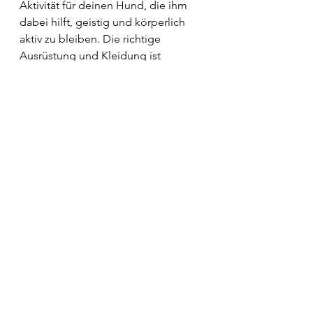
Aktivität für deinen Hund, die ihm 
dabei hilft, geistig und körperlich 
aktiv zu bleiben. Die richtige 
Ausrüstung und Kleidung ist 
unerlässlich, um sicherzustellen, 
dass du und dein Hund das Beste 
aus dieser Aktivität herausholen 
könnt. Stelle sicher, dass du die 
oben genannten Gegenstände 
immer dabei hast, wenn du mit 
deinem Hund trailst.
Zusammenfassend ist die richtige 
Ausrüstung und Kleidung beim 
Mantrailing von großer Bedeutung. 
Achte darauf, dass du ein passendes 
Geschirr, eine langlebige Leine, 
Belohnungen, Geruchsproben und 