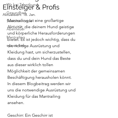
Wir bei Talenthund
Einsteiger & Profis
Gesundheit
Aktualisiert:
18. Jan.
Mantrailing ist eine großartige 
Seniorenhunde
Aktivität, die deinem Hund geistige 
Abenteuer
und körperliche Herausforderungen 
Mantrailing
bietet. Es ist jedoch wichtig, dass du 
nur via Link
die richtige Ausrüstung und 
Kleidung hast, um sicherzustellen, 
dass du und dein Hund das Beste 
aus dieser wirklich tollen 
Möglichkeit der gemeinsamen 
Beschäftigung herausholen könnt. 
In diesem Blogbeitrag werden wir 
uns die notwendige Ausrüstung und 
Kleidung für das Mantrailing 
ansehen.
Geschirr: Ein Geschirr ist 