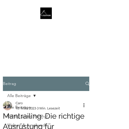
TALENTHUND
STÄRKENORIENTIERTES
HUNDETRAINING
Beitrag
Alle Beiträge
Caro
Alle Beiträge
10. März 2023
3 Min. Lesezeit
Mantrailing: Die richtige
Richtig gutes Training!
Ausrüstung für
Welpen & Junghunde