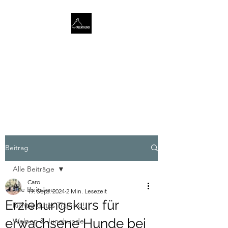
TALENTHUND
STÄRKENORIENTIERTES
HUNDETRAINING
Beitrag
Alle Beiträge
Caro
Alle Beiträge
19. Sept. 2024
2 Min. Lesezeit
Erziehungskurs für
Richtig gutes Training!
erwachsene Hunde bei
Welpen & Junghunde