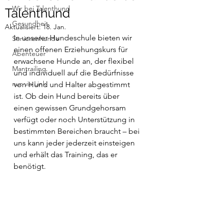
Wir bei Talenthund
Talenthund
Gesundheit
Aktualisiert:
18. Jan.
In unserer Hundeschule bieten wir 
Seniorenhunde
einen offenen Erziehungskurs für 
Abenteuer
erwachsene Hunde an, der flexibel 
Mantrailing
und individuell auf die Bedürfnisse 
nur via Link
von Hund und Halter abgestimmt 
ist. Ob dein Hund bereits über 
einen gewissen Grundgehorsam 
verfügt oder noch Unterstützung in 
bestimmten Bereichen braucht – bei 
uns kann jeder jederzeit einsteigen 
und erhält das Training, das er 
benötigt.