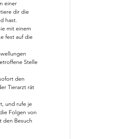
n einer 
iere dir die 
d hast.
ie mit einem 
 fest auf die 
hwellungen 
troffene Stelle 
sofort den 
r Tierarzt rät 
, und rufe je 
 die Folgen von 
ht den Besuch 