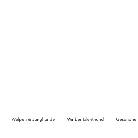
HUNDETRAINING
Welpen & Junghunde
Mantrailing
Mehr
Welpen & Junghunde
Wir bei Talenthund
Gesundhei