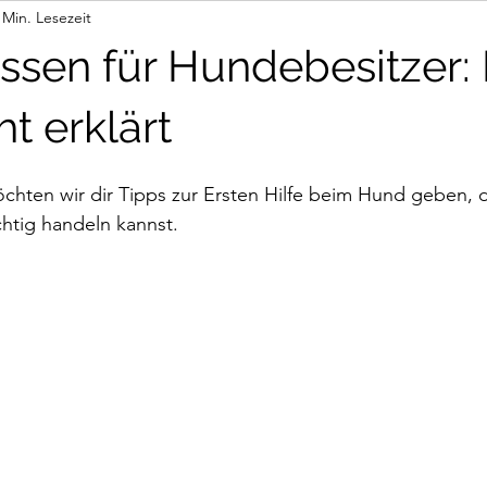
 Min. Lesezeit
ur via Link
issen für Hundebesitzer: 
ht erklärt
chten wir dir Tipps zur Ersten Hilfe beim Hund geben, d
chtig handeln kannst.