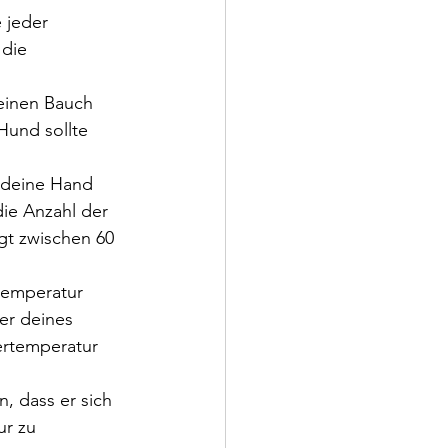
 jeder 
die 
einen Bauch 
Hund sollte 
 deine Hand 
die Anzahl der 
gt zwischen 60 
temperatur 
er deines 
ertemperatur 
, dass er sich 
r zu 