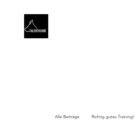
TALENTHUND
STÄRKENORIENTIERTES 
Hello
Stärkentest für Hunde
Training
Webinare
Alle Beiträge
Richtig gutes Training!