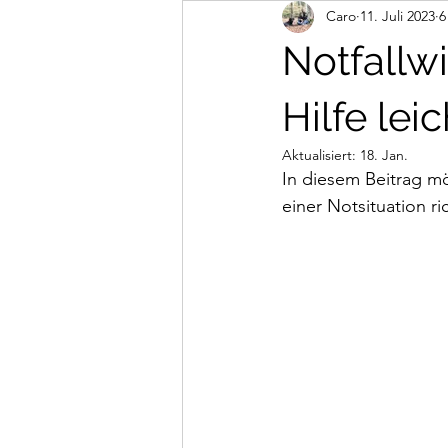
Caro
11. Juli 2023
6
Abenteuer
Mantrailing
n
Notfallw
Hilfe leic
Aktualisiert:
18. Jan.
In diesem Beitrag mö
einer Notsituation ri