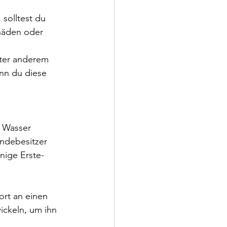
solltest du 
chäden oder 
ter anderem 
nn du diese 
 Wasser 
undebesitzer 
nige Erste-
ort an einen 
ckeln, um ihn 