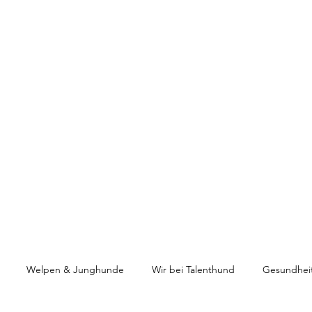
HUNDETRAINING
Welpen & Junghunde
Mantrailing
Mehr
Welpen & Junghunde
Wir bei Talenthund
Gesundhei