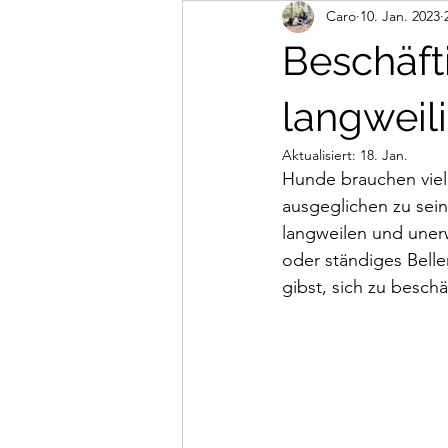
Caro
10. Jan. 2023
Abenteuer
Mantrailing
n
Beschäft
langweil
Aktualisiert:
18. Jan.
Hunde brauchen viel
ausgeglichen zu sein
langweilen und uner
oder ständiges Belle
gibst, sich zu besch