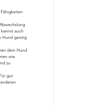
 Fähigkeiten 
d Abwechslung 
 kannst auch 
 Hund geistig 
enen dein Hund 
rten wie 
nd zu 
Für gut 
 anderen 