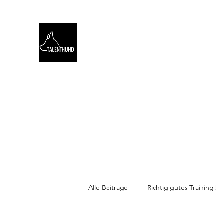
TALENTHUND
STÄRKENORIENTIERTES 
Hello
Stärkentest für Hunde
Training
Webinare
Alle Beiträge
Richtig gutes Training!