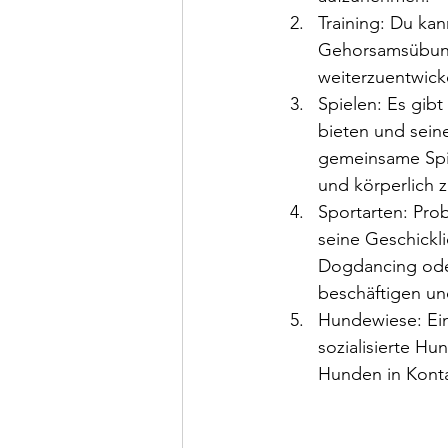
Training: Du kan
Gehorsamsübunge
weiterzuentwick
Spielen: Es gib
bieten und sein
gemeinsame Spie
und körperlich z
Sportarten: Pro
seine Geschickl
Dogdancing oder
beschäftigen un
Hundewiese: Ein
sozialisierte Hu
Hunden in Konta