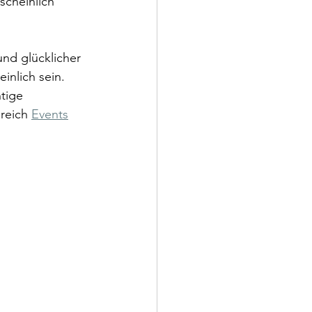
scheinlich 
d glücklicher 
nlich sein. 
tige 
reich 
Events