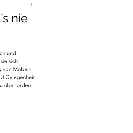
s nie
ch und 
ie sich 
ng von Möbeln 
nd Gelegenheit 
zu überfordern