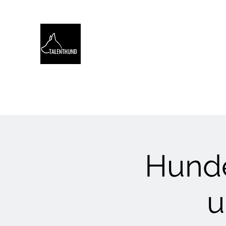
TALENTHUND
STÄRKENORIENTIERTES 
Hello
Stärkentest für Hunde
Training
Webinare
Hunde
u